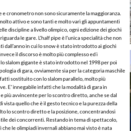
porte e cronometro non sono sicuramente la maggioranza.
olto attivo e sono tanti e molto vari gli appuntamenti
le discipline a livello olimpico, ogni edizione dei giochi
iguarda le gare. L'half pipe è l'unica specialità che non
 dall'anno in cui lo snow è stato introdotto ai giochi
e invece il discorso è molto più complesso ed i
lo slalom gigante è stato introdotto nel 1998 per poi
pologia di gara, ovviamente sia per la categoria maschile
atti sostituito con lo slalom parallelo, molto più
e. E' innegabile infatti che la modalità di gara in
 e più avvincente per lo scontro diretto, anche se dal
di vista quello che è il gesto tecnico e la purezza della
olto lo scontro diretto e la posizione, concentrandosi
 stile dei concorrenti. Restando in tema di spettacolo,
i che le olimpiadi invernali abbiano mai visto è nata