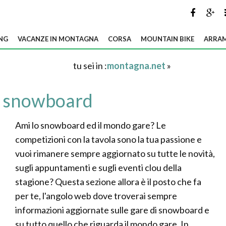
NG
VACANZE IN MONTAGNA
CORSA
MOUNTAIN BIKE
ARRAM
tu sei in :
montagna.net
»
 snowboard
Ami lo snowboard ed il mondo gare? Le
competizioni con la tavola sono la tua passione e
vuoi rimanere sempre aggiornato su tutte le novità,
sugli appuntamenti e sugli eventi clou della
stagione? Questa sezione allora è il posto che fa
per te, l'angolo web dove troverai sempre
informazioni aggiornate sulle gare di snowboard e
su tutto quello che riguarda il mondo gare. In