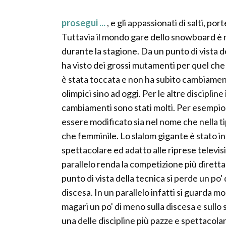
prosegui ...
, e gli appassionati di salti, 
Tuttavia il mondo gare dello snowboard è m
durante la stagione. Da un punto di vista del
ha visto dei grossi mutamenti per quel che r
è stata toccata e non ha subito cambiamenti
olimpici sino ad oggi. Per le altre disciplin
cambiamenti sono stati molti. Per esempio 
essere modificato sia nel nome che nella ti
che femminile. Lo slalom gigante è stato inf
spettacolare ed adatto alle riprese televisiv
parallelo renda la competizione più diretta
punto di vista della tecnica si perde un po' 
discesa. In un parallelo infatti si guarda m
magari un po' di meno sulla discesa e sullo
una delle discipline più pazze e spettacolar