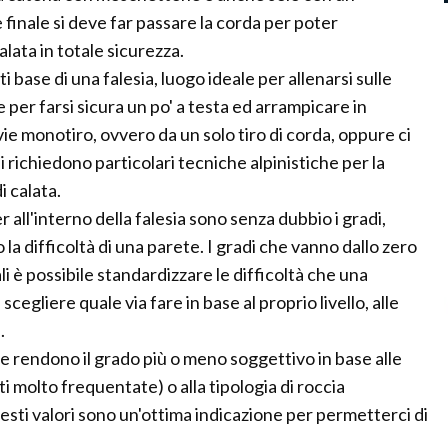
inale si deve far passare la corda per poter
lata in totale sicurezza.
 base di una falesia, luogo ideale per allenarsi sulle
per farsi sicura un po' a testa ed arrampicare in
vie monotiro, ovvero da un solo tiro di corda, oppure ci
i richiedono particolari tecniche alpinistiche per la
i calata.
r all'interno della falesia sono senza dubbio i gradi,
la difficoltà di una parete. I gradi che vanno dallo zero
i è possibile standardizzare le difficoltà che una
egliere quale via fare in base al proprio livello, alle
.
 rendono il grado più o meno soggettivo in base alle
ti molto frequentate) o alla tipologia di roccia
esti valori sono un'ottima indicazione per permetterci di