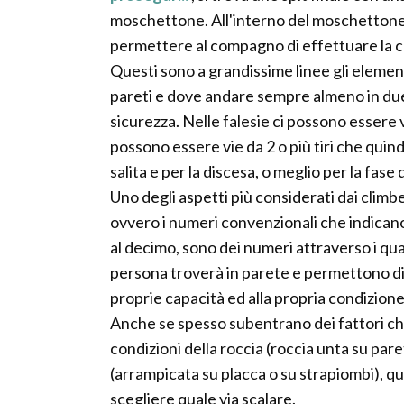
moschettone. All'interno del moschettone f
permettere al compagno di effettuare la ca
Questi sono a grandissime linee gli elementi
pareti e dove andare sempre almeno in due 
sicurezza. Nelle falesie ci possono essere 
possono essere vie da 2 o più tiri che quind
salita e per la discesa, o meglio per la fase d
Uno degli aspetti più considerati dai climbe
ovvero i numeri convenzionali che indicano 
al decimo, sono dei numeri attraverso i qual
persona troverà in parete e permettono di sc
proprie capacità ed alla propria condizione
Anche se spesso subentrano dei fattori che
condizioni della roccia (roccia unta su pare
(arrampicata su placca o su strapiombi), qu
scegliere quale via scalare.