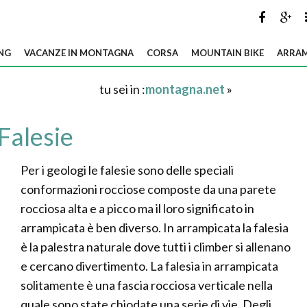
NG
VACANZE IN MONTAGNA
CORSA
MOUNTAIN BIKE
ARRAM
tu sei in :
montagna.net
»
Falesie
Per i geologi le falesie sono delle speciali
conformazioni rocciose composte da una parete
rocciosa alta e a picco ma il loro significato in
arrampicata è ben diverso. In arrampicata la falesia
è la palestra naturale dove tutti i climber si allenano
e cercano divertimento. La falesia in arrampicata
solitamente è una fascia rocciosa verticale nella
quale sono state chiodate una serie di vie. Degli