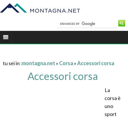
tu sei in :
montagna.net
»
Corsa
»
Accessori corsa
Accessori corsa
La
corsa è
uno
sport