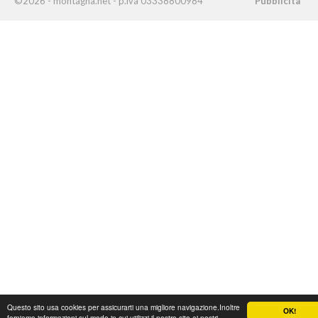
©2026 - montagna.net - p.iva 03338800984
Pubblicità
Questo sito usa cookies per assicurarti una migliore navigazione.Inoltre
OK!
forniamo informazioni sul modo in cui utilizzi il nostro sito ai nostri