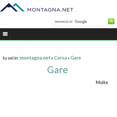
tu sei in :
montagna.net
»
Corsa
»
Gare
Gare
Molte