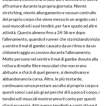
affrontare durante la propria giornata. Niente
stretching, niente allungamento e nessun controllo
del proprio corpo che viene messo in un angolo con i
suoi muscoli ed i suoi tendini, per fare spazio ad altre
attività. Questo almeno fino a 24-36 ore dopo
l'allenamento, quando il runner che sta iniziando inizia
a sentire il mal di gambe causato da un ritmo e da un
chilometraggio eccessivo durante l'allenamento.
Molte persone nel sentire il mal di gambe dovuto alla
rottura di molte fibre muscolari che non erano
abituate a sforzi di quel genere, si demotivano e
abbandonano la corsa. Altre, le più testarde,
continuano senza prestare ascolto al proprio corpo e
questi sono i casi più gravi perchè di li a poco il corpo, i
tendini ed i muscoli mostreranno il conto per questi
sforzi eccessivi. Attraverso tendiniti e contratture il