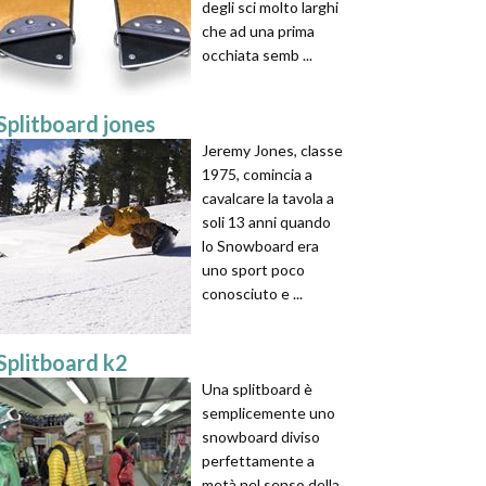
degli sci molto larghi
che ad una prima
occhiata semb ...
Splitboard jones
Jeremy Jones, classe
1975, comincia a
cavalcare la tavola a
soli 13 anni quando
lo Snowboard era
uno sport poco
conosciuto e ...
Splitboard k2
Una splitboard è
semplicemente uno
snowboard diviso
perfettamente a
metà nel senso della