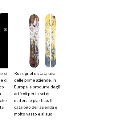
e si
Rossignol è stata una
e di
delle prime aziende, in
ndo
Europa, a produrre degli
a
articoli per lo sci di
 che
materiale plastico. Il
ita
catalogo dell'azienda è
molto vasto e al suo
interno è presente anche
la splitboard...