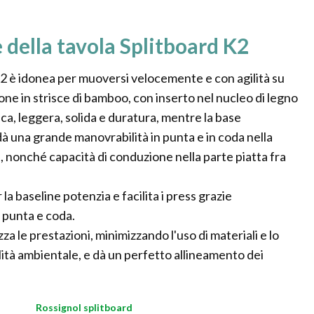
 della tavola Splitboard K2
 K2 è idonea per muoversi velocemente e con agilità su
ne in strisce di bamboo, con inserto nel nucleo di legno
a, leggera, solida e duratura, mentre la base
dà una grande manovrabilità in punta e in coda nella
, nonché capacità di conduzione nella parte piatta fra
a baseline potenzia e facilita i press grazie
i punta e coda.
a le prestazioni, minimizzando l'uso di materiali e lo
bilità ambientale, e dà un perfetto allineamento dei
Rossignol splitboard