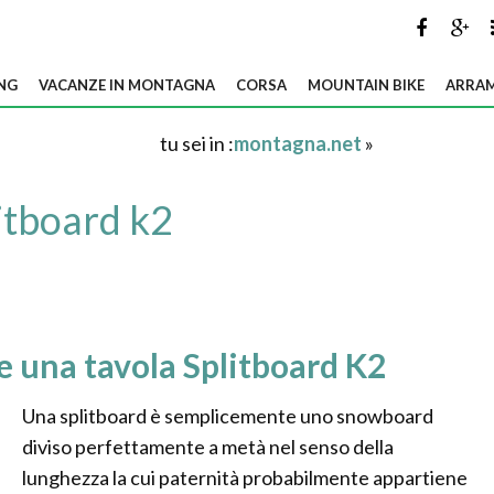
NG
VACANZE IN MONTAGNA
CORSA
MOUNTAIN BIKE
ARRAM
tu sei in :
montagna.net
»
itboard k2
e una tavola Splitboard K2
Una splitboard è semplicemente uno snowboard
diviso perfettamente a metà nel senso della
lunghezza la cui paternità probabilmente appartiene