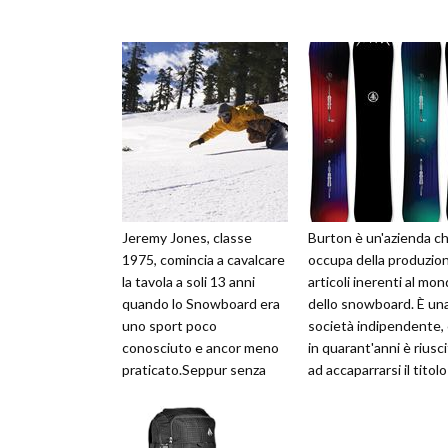
Jeremy Jones, classe
Burton è un'azienda ch
1975, comincia a cavalcare
occupa della produzion
la tavola a soli 13 anni
articoli inerenti al mo
quando lo Snowboard era
dello snowboard. È un
uno sport poco
società indipendente,
conosciuto e ancor meno
in quarant'anni è riusc
praticato.Seppur senza
ad accaparrarsi il titolo
sponsor alcuno, Jeremy
come marchio più ...
riesce a passare...