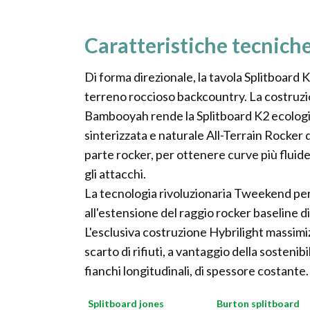
Caratteristiche tecniche
Di forma direzionale, la tavola Splitboard
terreno roccioso backcountry. La costruzio
Bambooyah rende la Splitboard K2 ecologic
sinterizzata e naturale All-Terrain Rocker 
parte rocker, per ottenere curve più fluide
gli attacchi.
La tecnologia rivoluzionaria Tweekend per l
all'estensione del raggio rocker baseline d
L'esclusiva costruzione Hybrilight massimizz
scarto di rifiuti, a vantaggio della sosteni
fianchi longitudinali, di spessore costante.
Splitboard jones
Burton splitboard