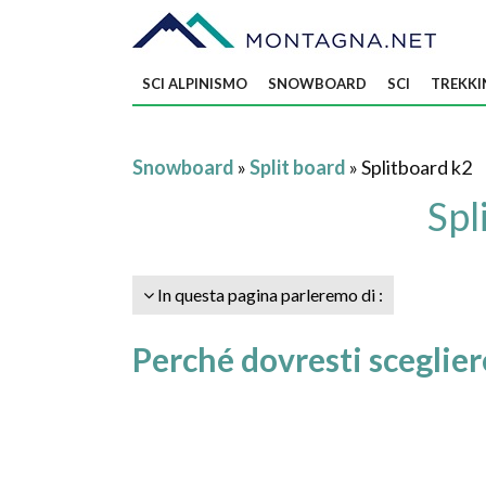
SCI ALPINISMO
SNOWBOARD
SCI
TREKKI
Snowboard
»
Split board
» Splitboard k2
Spl
In questa pagina parleremo di :
Perché dovresti sceglier