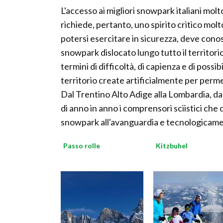
L'accesso ai migliori snowpark italiani molt
richiede, pertanto, uno spirito critico mol
potersi esercitare in sicurezza, deve conosc
snowpark dislocato lungo tutto il territorio
termini di difficoltà, di capienza e di possi
territorio create artificialmente per permet
Dal Trentino Alto Adige alla Lombardia, dall
di anno in anno i comprensori sciistici che
snowpark all'avanguardia e tecnologicame
Passo rolle
Kitzbuhel