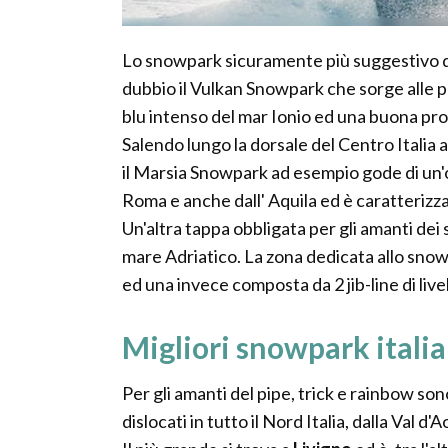
Lo snowpark sicuramente più suggestivo dal
dubbio il Vulkan Snowpark che sorge alle p
blu intenso del mar Ionio ed una buona prop
Salendo lungo la dorsale del Centro Italia a
il Marsia Snowpark ad esempio gode di un'
Roma e anche dall' Aquila ed è caratterizz
Un'altra tappa obbligata per gli amanti dei 
mare Adriatico. La zona dedicata allo snowpark
ed una invece composta da 2 jib-line di live
Migliori snowpark italia
Per gli amanti del pipe, trick e rainbow son
dislocati in tutto il Nord Italia, dalla Val d'A