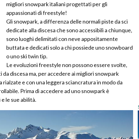
migliori snowpark italiani progettati per gli
appassionati di freestyle!
Gli snowpark, a differenza delle normali piste da sci
dedicate alla discesa che sono accessibili a chiunque,
sono luoghi delimitati con neve appositamente
buttata e dedicati solo a chi possiede uno snowboard
o uno ski twin tip.
Le evoluzioni freestyle non possono essere svolte,
 sci da discesa ma, per accedere ai migliori snowpark
da rialzate e con una leggera sciancratura in modo da
ollabile. Prima di accedere ad uno snowpark è
e le sue abilità.