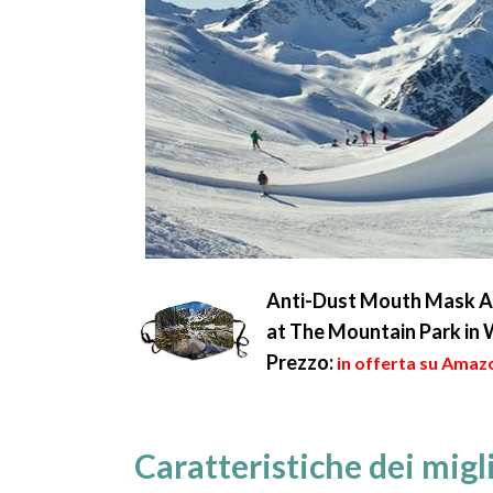
Anti-Dust Mouth Mask Ad
at The Mountain Park in 
Prezzo:
in offerta su Amaz
Caratteristiche dei mig