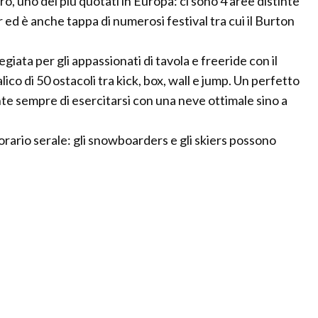
ltro, uno dei più quotati in Europa: ci sono 4 aree distinte
 ed è anche tappa di numerosi festival tra cui il Burton
giata per gli appassionati di tavola e freeride con il
o di 50 ostacoli tra kick, box, wall e jump. Un perfetto
te sempre di esercitarsi con una neve ottimale sino a
ario serale: gli snowboarders e gli skiers possono