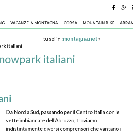
NG
VACANZE IN MONTAGNA
CORSA
MOUNTAIN BIKE
ARRAM
tu sei in :
montagna.net
»
rk italiani
snowpark italiani
ani
Da Nord a Sud, passando per il Centro Italia con le
vette imbiancate dell'Abruzzo, troviamo
indistintamente diversi comprensori che vantano i