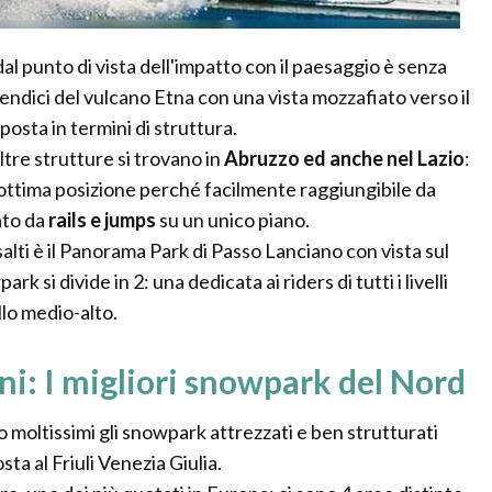
 punto di vista dell'impatto con il paesaggio è senza
endici del vulcano Etna con una vista mozzafiato verso il
osta in termini di struttura.
ltre strutture si trovano in
Abruzzo ed anche nel Lazio
:
ottima posizione perché facilmente raggiungibile da
ato da
rails e jumps
su un unico piano.
salti è il Panorama Park di Passo Lanciano con vista sul
 si divide in 2: una dedicata ai riders di tutti i livelli
llo medio-alto.
ni: I migliori snowpark del Nord
o moltissimi gli snowpark attrezzati e ben strutturati
osta al Friuli Venezia Giulia.