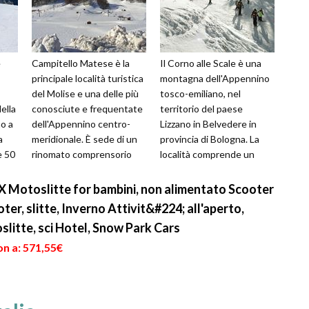
e
Campitello Matese è la
Il Corno alle Scale è una
principale località turistica
montagna dell'Appennino
del Molise e una delle più
tosco-emiliano, nel
ella
conosciute e frequentate
territorio del paese
o a
dell'Appennino centro-
Lizzano in Belvedere in
a
meridionale. È sede di un
provincia di Bologna. La
e 50
rinomato comprensorio
località comprende un
sciistico, meta di miglia...
famoso complesso che
offre ogni tipo d...
 Motoslitte for bambini, non alimentato Scooter
oter, slitte, Inverno Attivit&#224; all'aperto,
slitte, sci Hotel, Snow Park Cars
on a: 571,55€