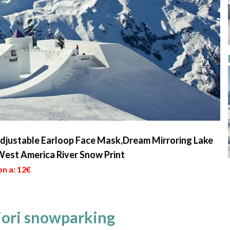
justable Earloop Face Mask,Dream Mirroring Lake
West America River Snow Print
on a: 12€
liori snowparking