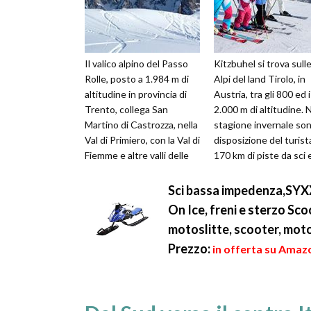
Il valico alpino del Passo
Kitzbuhel si trova sull
Rolle, posto a 1.984 m di
Alpi del land Tirolo, in
altitudine in provincia di
Austria, tra gli 800 ed i
Trento, collega San
2.000 m di altitudine. N
Martino di Castrozza, nella
stagione invernale son
Val di Primiero, con la Val di
disposizione del turist
Fiemme e altre valli delle
170 km di piste da sci 
Dolomiti. La l...
impianti di risa...
Sci bassa impedenza,SYXX
On Ice, freni e sterzo Sco
motoslitte, scooter, moto
Prezzo:
in offerta su Amaz