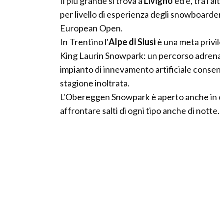
Il più grande si trova a
Livigno
ed è, tra l'a
per livello di esperienza degli snowboarder
European Open.
In Trentino l'
Alpe di Siusi
è una meta privile
King Laurin Snowpark: un percorso adrenalic
impianto di innevamento artificiale consen
stagione inoltrata.
L'Obereggen Snowpark è aperto anche in or
affrontare salti di ogni tipo anche di notte.