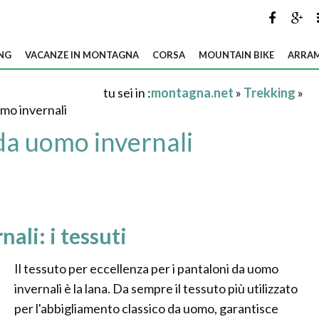
NG
VACANZE IN MONTAGNA
CORSA
MOUNTAIN BIKE
ARRAM
tu sei in :
montagna.net
»
Trekking
»
omo invernali
da uomo invernali
ali: i tessuti
Il tessuto per eccellenza per i pantaloni da uomo
invernali è la lana. Da sempre il tessuto più utilizzato
per l'abbigliamento classico da uomo, garantisce