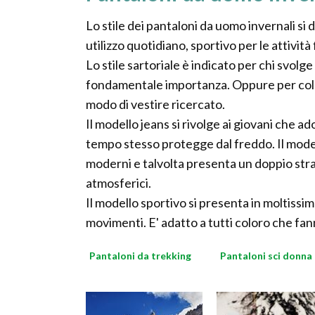
Lo stile dei pantaloni da uomo invernali si d
utilizzo quotidiano, sportivo per le attività 
Lo stile sartoriale è indicato per chi svolge
fondamentale importanza. Oppure per colo
modo di vestire ricercato.
Il modello jeans si rivolge ai giovani che ad
tempo stesso protegge dal freddo. Il model
moderni e talvolta presenta un doppio stra
atmosferici.
Il modello sportivo si presenta in moltissime
movimenti. E' adatto a tutti coloro che fan
Pantaloni da trekking
Pantaloni sci donna