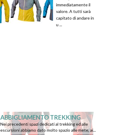
immediatamente il
valore. A tutti sarà
capitato di andare in
u ...
ABBIGLIAMENTO TREKKING
Nei precedenti spazi dedicati al trekking ed alle
escursioni abbiamo dato molto spazio alle mete, ai...