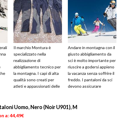
rali
Il marchio Montura è
Andare in montagna con il
onna
specializzato nella
giusto abbigliamento da
realizzazione di
sci è molto importante per
e
abbigliamento tecnico per
riuscire a godersi appieno
che
la montagna. I capi di alta
la vacanza senza soffrire il
qualità sono creati per
freddo. I pantaloni da sci
atleti e appassionati delle
devono assicurare
varie discipline di sport
comfort e avere qualit...
invernali ...
aloni Uomo, Nero (Noir U901), M
n a: 44,49€