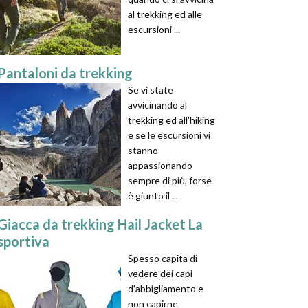
al trekking ed alle
escursioni ...
Pantaloni da trekking
Se vi state
avvicinando al
trekking ed all'hiking
e se le escursioni vi
stanno
appassionando
sempre di più, forse
è giunto il ...
Giacca da trekking Hail Jacket La
sportiva
Spesso capita di
vedere dei capi
d'abbigliamento e
non capirne