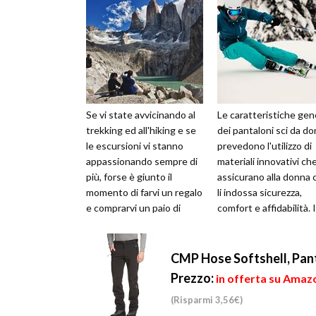
Se vi state avvicinando al
Le caratteristiche gene
trekking ed all'hiking e se
dei pantaloni sci da d
le escursioni vi stanno
prevedono l'utilizzo di
appassionando sempre di
materiali innovativi ch
più, forse è giunto il
assicurano alla donna 
momento di farvi un regalo
li indossa sicurezza,
e comprarvi un paio di
comfort e affidabilità. I
pantaloni da trekking te...
pantaloni sono forse...
CMP Hose Softshell, Pant
Prezzo:
in offerta su Amazo
(Risparmi 3,56€)