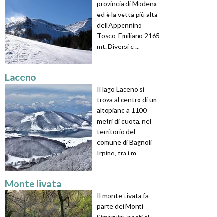
provincia di Modena
ed è la vetta più alta
dell'Appennino
Tosco-Emiliano 2165
mt. Diversi c ...
Laceno
Il lago Laceno si
trova al centro di un
altopiano a 1100
metri di quota, nel
territorio del
comune di Bagnoli
Irpino, tra i m ...
Monte livata
Il monte Livata fa
parte dei Monti
Simbruini, posti al