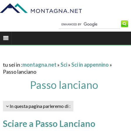
tu sei in :
montagna.net
»
Sci
»
Sci in appennino
»
Passo lanciano
Passo lanciano
In questa pagina parleremo di :
Sciare a Passo Lanciano