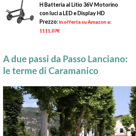
H Batteria al Litio 36V Motorino
con luci a LED e Display HD
Prezzo:
in offerta su Amazon a:
1111,07€
A due passi da Passo Lanciano:
le terme di Caramanico