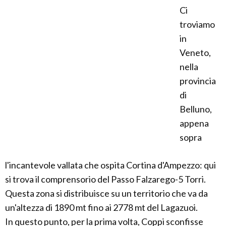
Ci
troviamo
in
Veneto,
nella
provincia
di
Belluno,
appena
sopra
l'incantevole vallata che ospita Cortina d'Ampezzo: qui
si trova il comprensorio del Passo Falzarego-5 Torri.
Questa zona si distribuisce su un territorio che va da
un'altezza di 1890 mt fino ai 2778 mt del Lagazuoi.
In questo punto, per la prima volta, Coppi sconfisse