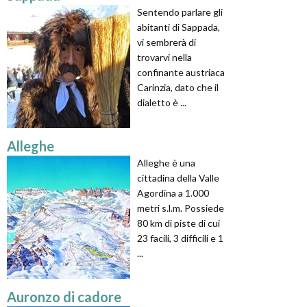
Sentendo parlare gli
abitanti di Sappada,
vi sembrerà di
trovarvi nella
confinante austriaca
Carinzia, dato che il
dialetto è ...
Alleghe
Alleghe è una
cittadina della Valle
Agordina a 1.000
metri s.l.m. Possiede
80 km di piste di cui
23 facili, 3 difficili e 1
...
Auronzo di cadore