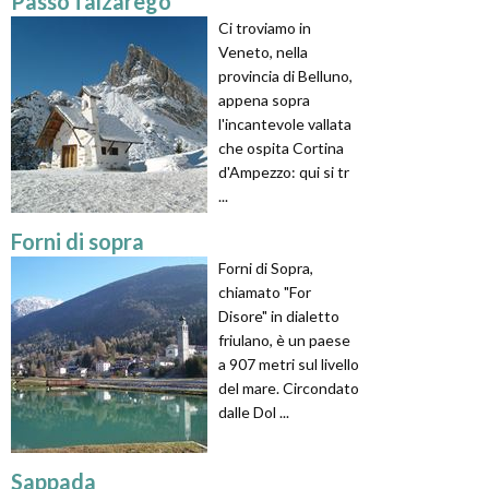
Passo falzarego
Ci troviamo in
Veneto, nella
provincia di Belluno,
appena sopra
l'incantevole vallata
che ospita Cortina
d'Ampezzo: qui si tr
...
Forni di sopra
Forni di Sopra,
chiamato "For
Disore" in dialetto
friulano, è un paese
a 907 metri sul livello
del mare. Circondato
dalle Dol ...
Sappada